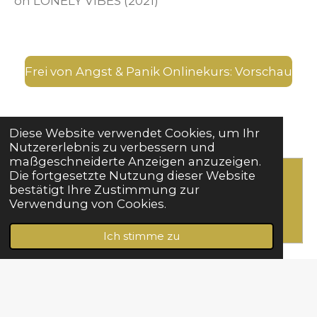
on
LONELY VIBES (2021)
Frei von Angst & Panik Onlinekurs: Vorschau
Diese Website verwendet Cookies, um Ihr
Nutzererlebnis zu verbessern und
maßgeschneiderte Anzeigen anzuzeigen.
Die fortgesetzte Nutzung dieser Website
Erstelle deine eigene Website mit
bestätigt Ihre Zustimmung zur
Verwendung von Cookies.
Webador
Ich stimme zu
© 2022 - 2026 Nie mehr Angst oder Panik