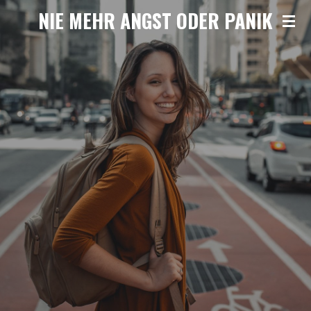
NIE MEHR ANGST ODER PANIK
Zum
Hauptinhalt
springen