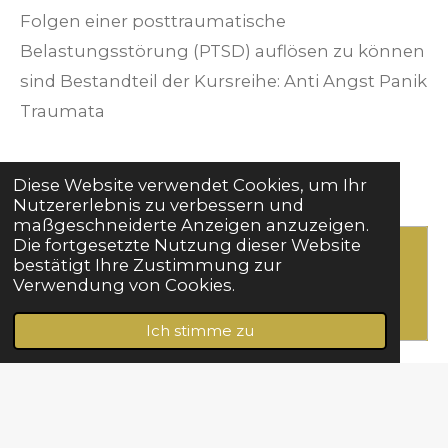
Folgen einer posttraumatische
Belastungsstörung (PTSD) auflösen zu können
sind Bestandteil der Kursreihe: Anti Angst Panik
Traumata
Diese Website verwendet Cookies, um Ihr
Nutzererlebnis zu verbessern und
maßgeschneiderte Anzeigen anzuzeigen.
Die fortgesetzte Nutzung dieser Website
Erstelle deine eigene Website mit
bestätigt Ihre Zustimmung zur
Webador
Verwendung von Cookies.
Ich stimme zu
© 2022 - 2026 Nie mehr Angst oder Panik