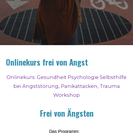
Onlinekurs frei von Angst
Onlinekurs: Gesundheit Psychologie Selbsthilfe
bei Angststörung, Panikattacken, Trauma
Workshop
Frei von Ängsten