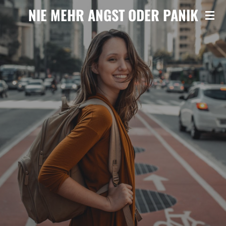
NIE MEHR ANGST ODER PANIK
Zum
Hauptinhalt
springen